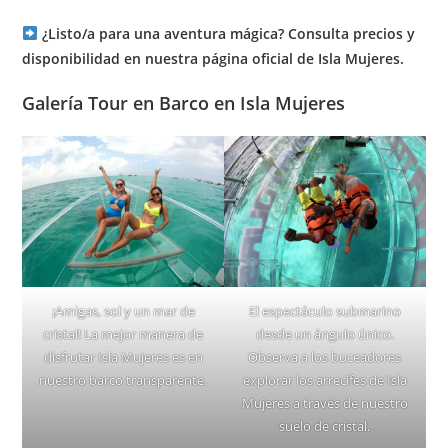
¿Listo/a para una aventura mágica? Consulta precios y
disponibilidad en nuestra página oficial de Isla Mujeres.
Galería Tour en Barco en Isla Mujeres
¡Amigas, sol y un mar de
El espectáculo submarino
cristal! La mejor manera de
desde un ángulo único.
disfrutar Isla Mujeres es en
Observa a los buceadores
nuestro barco transparente.
explorar los arrecifes de Isla
Mujeres a través de nuestro
suelo de cristal.